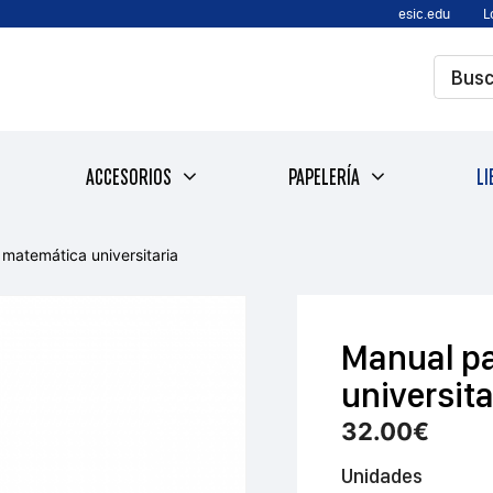
esic.edu
L
ACCESORIOS
PAPELERÍA
LI
 matemática universitaria
Manual pa
universita
32.00
€
Unidades