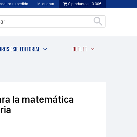
ocaliza tu pedido
Mi cuenta
0 productos
0.00€
BROS ESIC EDITORIAL
OUTLET
ra la matemática
ria