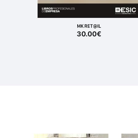
MK RET@IL
30.00
€