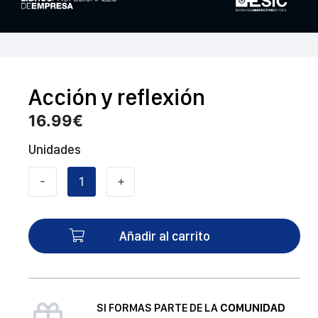
Acción y reflexión
16.99
€
Unidades
-
+
Acción
y
reflexión
Añadir al carrito
cantidad
SI FORMAS PARTE DE LA
COMUNIDAD