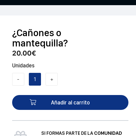
¿Cañones o
mantequilla?
20.00
€
Unidades
-
+
¿Cañones
o
mantequilla?
Añadir al carrito
cantidad
SI FORMAS PARTE DE LA
COMUNIDAD