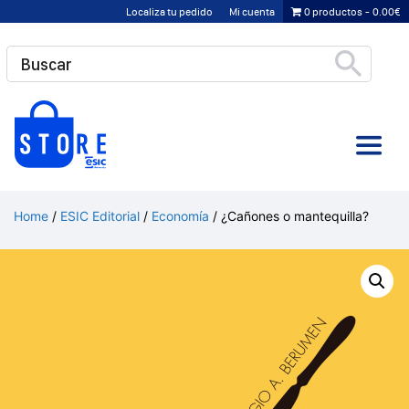
Saltar
Localiza tu pedido
Mi cuenta
0 productos
0.00€
al
contenido
Home
/
ESIC Editorial
/
Economía
/ ¿Cañones o mantequilla?