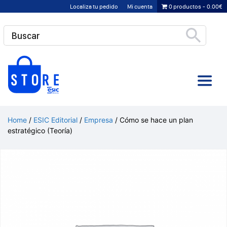
Saltar
Localiza tu pedido
Mi cuenta
0 productos
0.00€
al
contenido
Home
/
ESIC Editorial
/
Empresa
/ Cómo se hace un plan
estratégico (Teoría)