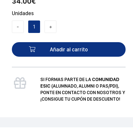
34.00
€
Unidades
-
+
Cómo
se
hace
Añadir al carrito
un
plan
estratégico
(Teoría)
SI FORMAS PARTE DE LA
COMUNIDAD
cantidad
ESIC
(ALUMNADO, ALUMNI O PAS/PDI),
PONTE EN CONTACTO CON NOSOTROS Y
¡CONSIGUE TU CUPÓN DE DESCUENTO!