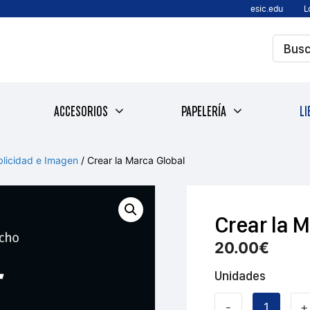
esic.edu
L
ACCESORIOS
PAPELERÍA
LI
blicidad e Imagen
/ Crear la Marca Global
Crear la 
20.00
€
Unidades
-
+