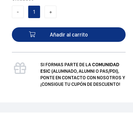
-
+
Derivar
es
fácil
Añadir al carrito
cantidad
SI FORMAS PARTE DE LA
COMUNIDAD
ESIC
(ALUMNADO, ALUMNI O PAS/PDI),
PONTE EN CONTACTO CON NOSOTROS Y
¡CONSIGUE TU CUPÓN DE DESCUENTO!