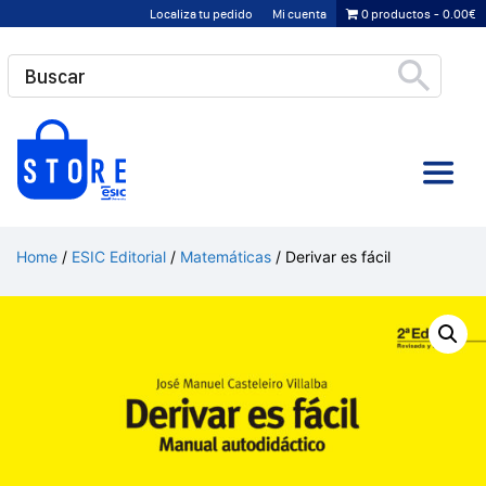
Saltar
Localiza tu pedido
Mi cuenta
0 productos
0.00€
al
contenido
Home
/
ESIC Editorial
/
Matemáticas
/ Derivar es fácil