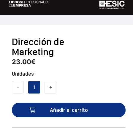
Dirección de
Marketing
23.00
€
Unidades
-
+
Dirección
de
Marketing
Añadir al carrito
cantidad