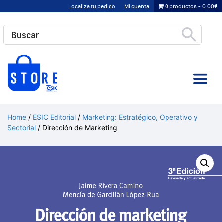
Saltar
Localiza tu pedido
Mi cuenta
0 productos
0.00€
al
contenido
Home
/
ESIC Editorial
/
Marketing: Estratégico, Operativo y
Sectorial
/ Dirección de Marketing