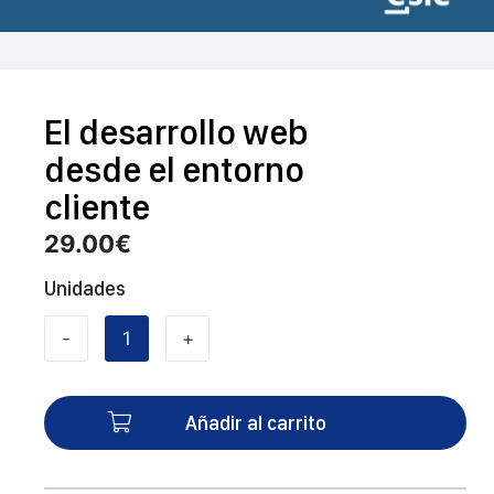
El desarrollo web
desde el entorno
cliente
29.00
€
Unidades
-
+
El
desarrollo
web
Añadir al carrito
desde
el
entorno