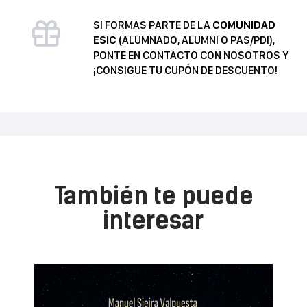
cliente
SI FORMAS PARTE DE LA
COMUNIDAD
cantidad
ESIC
(ALUMNADO, ALUMNI O PAS/PDI),
PONTE EN CONTACTO CON NOSOTROS Y
¡CONSIGUE TU CUPÓN DE DESCUENTO!
También te puede
interesar