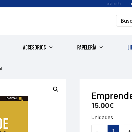
esic.edu
L
ACCESORIOS
PAPELERÍA
LI
l
Emprende 
15.00
€
Unidades
-
+