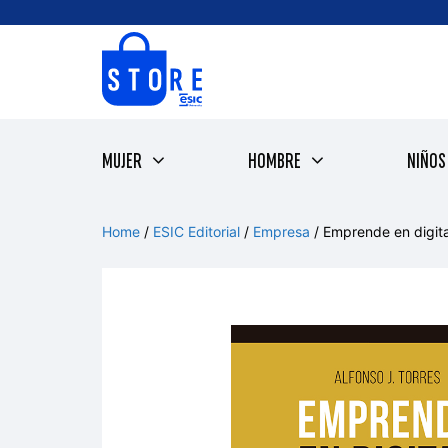
Saltar
al
contenido
MUJER
HOMBRE
NIÑOS
Home
/
ESIC Editorial
/
Empresa
/ Emprende en digita