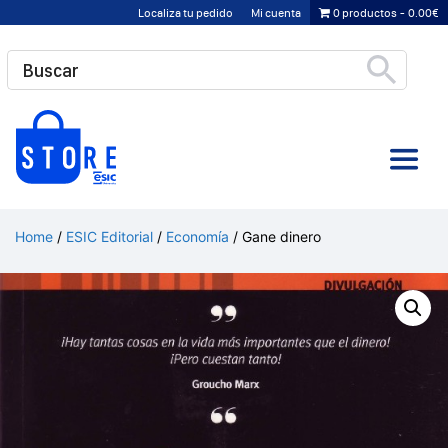
Saltar
Localiza tu pedido
Mi cuenta
0 productos
0.00€
al
contenido
Home
/
ESIC Editorial
/
Economía
/ Gane dinero