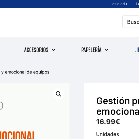
esic.edu
L
ACCESORIOS
PAPELERÍA
LI
l y emocional de equipos
Gestión p
emociona
16.99
€
Unidades