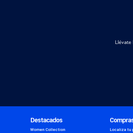
Llévate 
Destacados
Compra
Women Collection
Localiza tu