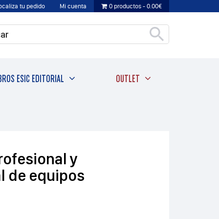
ocaliza tu pedido
Mi cuenta
0 productos
0.00€
BROS ESIC EDITORIAL
OUTLET
rofesional y
l de equipos