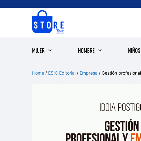
Saltar
al
contenido
MUJER
HOMBRE
NIÑOS
Home
/
ESIC Editorial
/
Empresa
/ Gestión profesiona