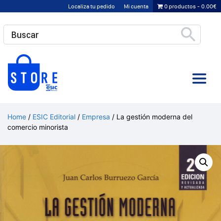
Saltar
Localiza tu pedido
Mi cuenta
0 productos
0.00€
al
contenido
Home
/
ESIC Editorial
/
Empresa
/ La gestión moderna del
comercio minorista