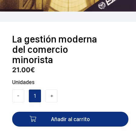
La gestión moderna
del comercio
minorista
21.00
€
Unidades
-
+
La
gestión
moderna
Añadir al carrito
del
comercio