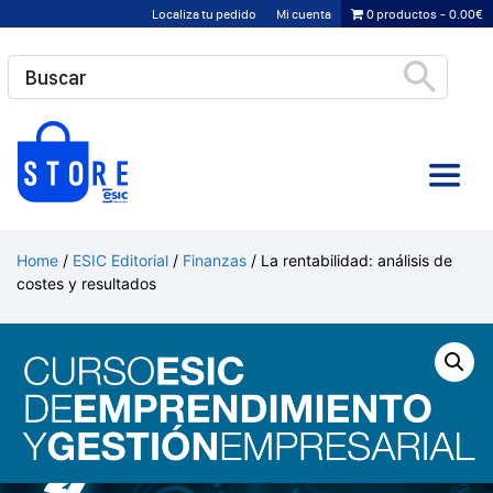
Saltar
Localiza tu pedido
Mi cuenta
0 productos
0.00€
al
contenido
Home
/
ESIC Editorial
/
Finanzas
/ La rentabilidad: análisis de
costes y resultados