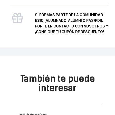
y
resultados
SI FORMAS PARTE DE LA
COMUNIDAD
cantidad
ESIC
(ALUMNADO, ALUMNI O PAS/PDI),
PONTE EN CONTACTO CON NOSOTROS Y
¡CONSIGUE TU CUPÓN DE DESCUENTO!
También te puede
interesar