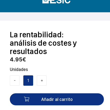
La rentabilidad:
análisis de costes y
resultados
4.95
€
Unidades
-
+
La
rentabilidad:
análisis
Añadir al carrito
de
costes