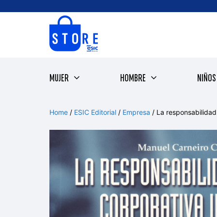
Saltar
al
contenido
MUJER
HOMBRE
NIÑOS
Home
/
ESIC Editorial
/
Empresa
/ La responsabilidad 