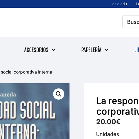
esic.edu
L
ACCESORIOS
PAPELERÍA
LI
social corporativa interna
La respon
corporati
20.00
€
Unidades