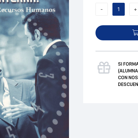
-
+
La
responsabilidad
social
corporativa
interna
cantidad
SI FORM
(ALUMNA
CON NOS
DESCUEN