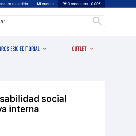
ocaliza tu pedido
Mi cuenta
0 productos
0.00€
BROS ESIC EDITORIAL
OUTLET
sabilidad social
va interna