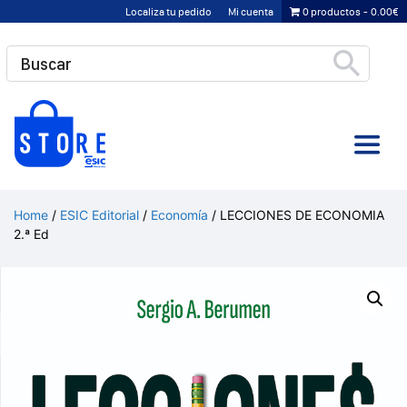
Saltar
Localiza tu pedido
Mi cuenta
0 productos
0.00€
al
contenido
Home
/
ESIC Editorial
/
Economía
/ LECCIONES DE ECONOMIA
2.ª Ed