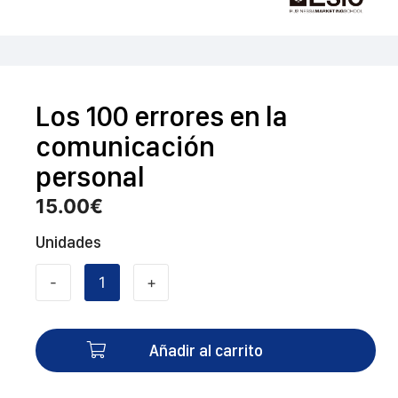
Los 100 errores en la
comunicación
personal
15.00
€
Unidades
-
+
Los
100
errores
Añadir al carrito
en
la