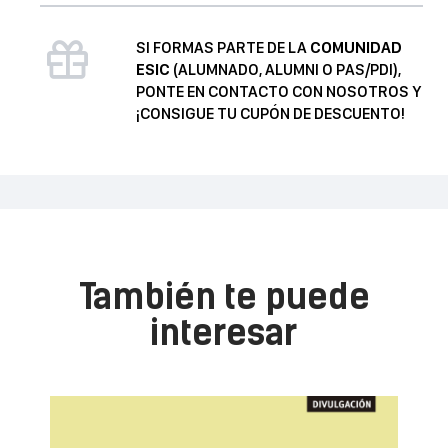
comunicación
personal
SI FORMAS PARTE DE LA
COMUNIDAD
cantidad
ESIC
(ALUMNADO, ALUMNI O PAS/PDI),
PONTE EN CONTACTO CON NOSOTROS Y
¡CONSIGUE TU CUPÓN DE DESCUENTO!
También te puede
interesar