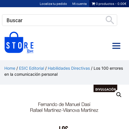
Saltar
Localiza tu pedido
Mi cuenta
0 productos
0.00€
al
contenido
Home
/
ESIC Editorial
/
Habilidades Directivas
/ Los 100 errores
en la comunicación personal