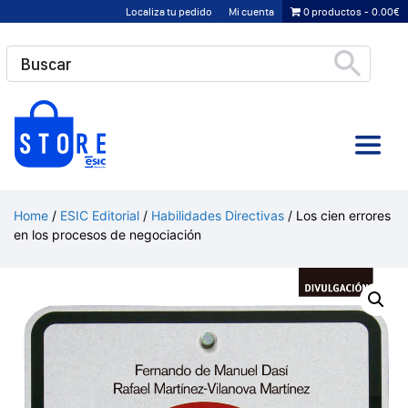
Saltar
Localiza tu pedido
Mi cuenta
0 productos
0.00€
al
contenido
Home
/
ESIC Editorial
/
Habilidades Directivas
/ Los cien errores
en los procesos de negociación