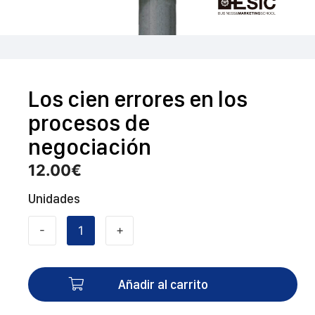
Los cien errores en los
procesos de
negociación
12.00
€
Unidades
-
+
Los
cien
errores
Añadir al carrito
en
los