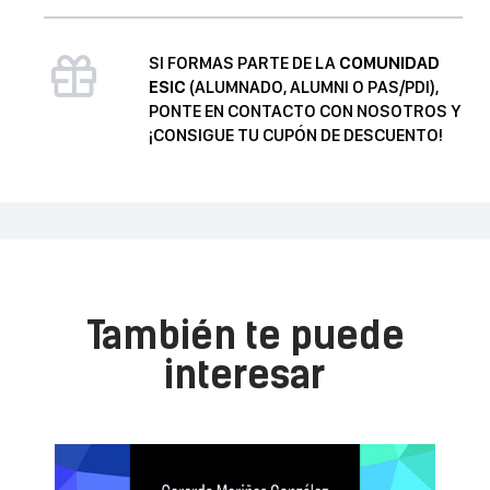
procesos
de
SI FORMAS PARTE DE LA
COMUNIDAD
negociación
ESIC
(ALUMNADO, ALUMNI O PAS/PDI),
cantidad
PONTE EN CONTACTO CON NOSOTROS Y
¡CONSIGUE TU CUPÓN DE DESCUENTO!
También te puede
interesar