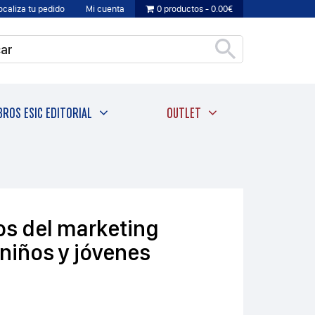
ocaliza tu pedido
Mi cuenta
0 productos
0.00€
BROS ESIC EDITORIAL
OUTLET
os del marketing
 niños y jóvenes