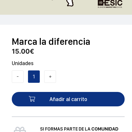
Marca la diferencia
15.00
€
Unidades
-
+
Marca
la
diferencia
Añadir al carrito
cantidad
SI FORMAS PARTE DE LA
COMUNIDAD