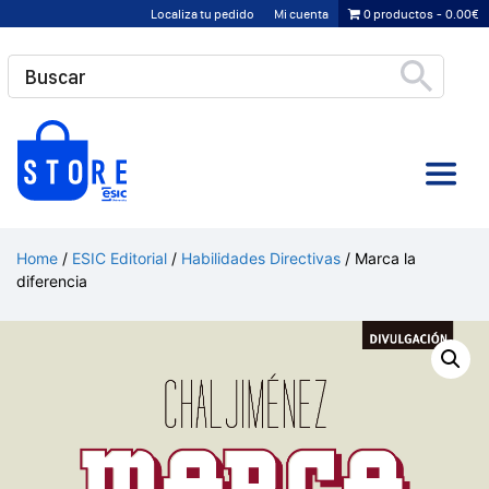
Saltar
Localiza tu pedido
Mi cuenta
0 productos
0.00€
al
contenido
Home
/
ESIC Editorial
/
Habilidades Directivas
/ Marca la
diferencia