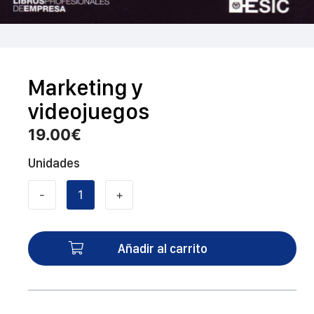
Marketing y
videojuegos
19.00
€
Unidades
-
+
Marketing
y
videojuegos
Añadir al carrito
cantidad