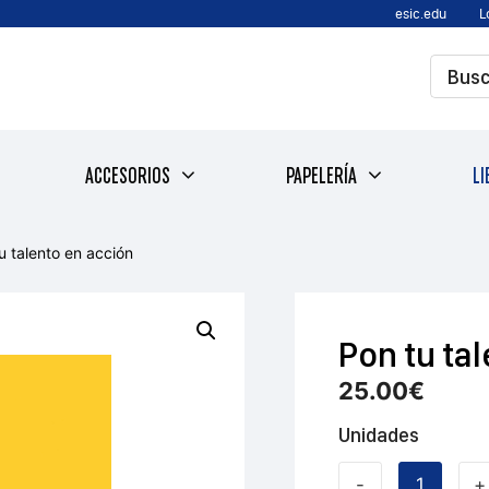
esic.edu
L
ACCESORIOS
PAPELERÍA
LI
u talento en acción
Pon tu ta
25.00
€
Unidades
-
+