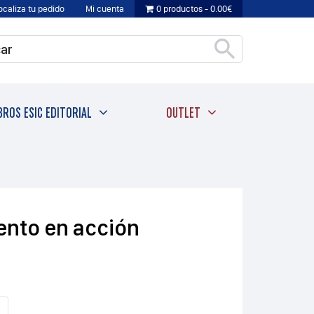
ocaliza tu pedido
Mi cuenta
0 productos
0.00€
BROS ESIC EDITORIAL
OUTLET
lento en acción