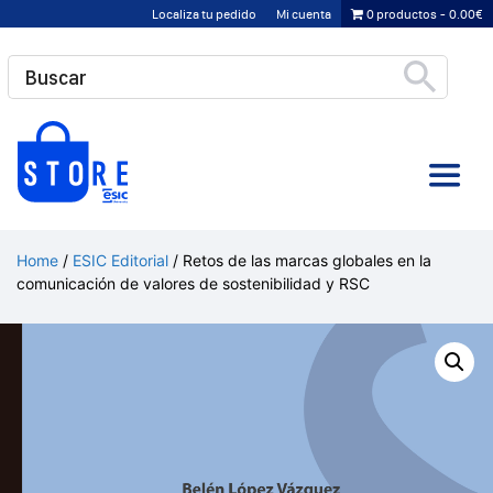
Saltar
Localiza tu pedido
Mi cuenta
0 productos
0.00€
al
contenido
Home
/
ESIC Editorial
/ Retos de las marcas globales en la
comunicación de valores de sostenibilidad y RSC