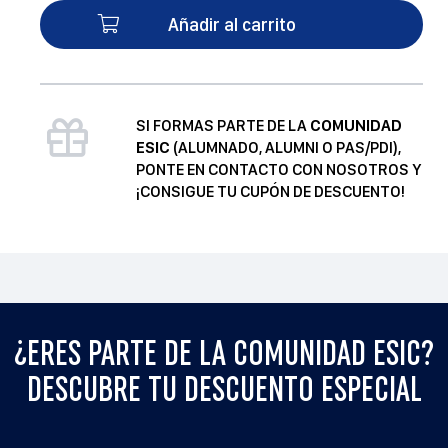
las
Añadir al carrito
marcas
globales
en
la
SI FORMAS PARTE DE LA
COMUNIDAD
comunicación
ESIC
(ALUMNADO, ALUMNI O PAS/PDI),
de
PONTE EN CONTACTO CON NOSOTROS Y
valores
¡CONSIGUE TU CUPÓN DE DESCUENTO!
de
sostenibilidad
y
RSC
cantidad
¿ERES PARTE DE LA COMUNIDAD ESIC?
DESCUBRE TU DESCUENTO ESPECIAL