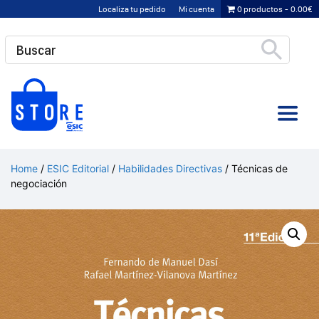
Saltar
Localiza tu pedido
Mi cuenta
0 productos
0.00€
al
contenido
Home
/
ESIC Editorial
/
Habilidades Directivas
/ Técnicas de
negociación