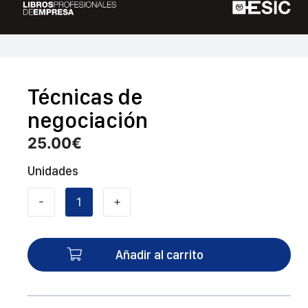
Técnicas de
negociación
25.00
€
Unidades
-
+
Técnicas
de
negociación
Añadir al carrito
cantidad