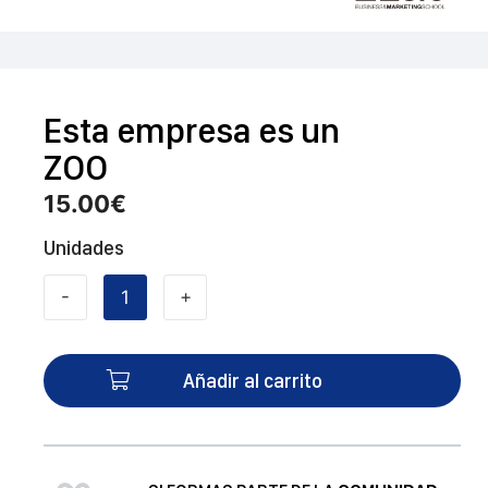
Esta empresa es un
ZOO
15.00
€
Unidades
-
+
Esta
empresa
es
Añadir al carrito
un
ZOO
cantidad