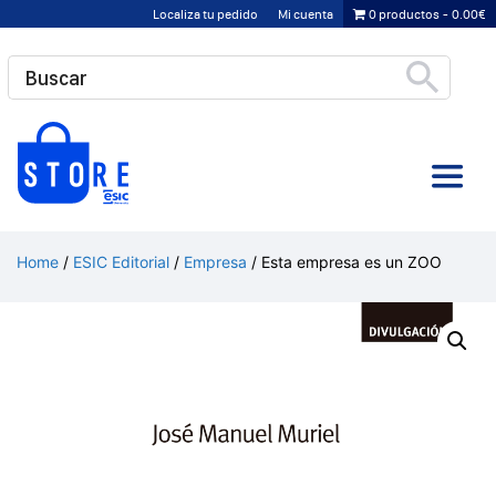
Saltar
Localiza tu pedido
Mi cuenta
0 productos
0.00€
al
contenido
Home
/
ESIC Editorial
/
Empresa
/ Esta empresa es un ZOO