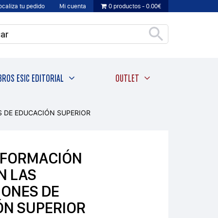
ocaliza tu pedido
Mi cuenta
0 productos
0.00€
BROS ESIC EDITORIAL
OUTLET
S DE EDUCACIÓN SUPERIOR
SFORMACIÓN
N LAS
IONES DE
ÓN SUPERIOR