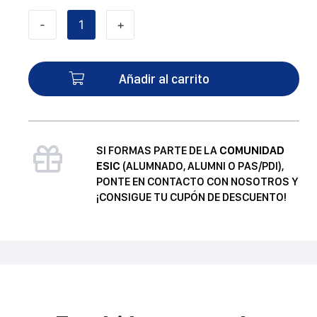
-
+
Las
siete
magníficas
Añadir al carrito
cantidad
SI FORMAS PARTE DE LA
COMUNIDAD
ESIC
(ALUMNADO, ALUMNI O PAS/PDI),
PONTE EN CONTACTO CON NOSOTROS Y
¡CONSIGUE TU CUPÓN DE DESCUENTO!