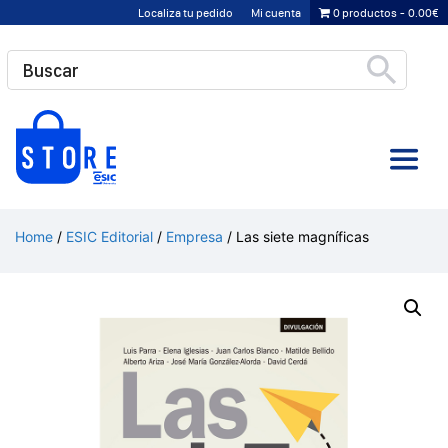
Saltar
Localiza tu pedido
Mi cuenta
0 productos
0.00€
al
contenido
Home
/
ESIC Editorial
/
Empresa
/ Las siete magníficas