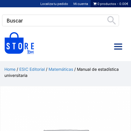
Saltar
Localiza tu pedido
Mi cuenta
0 productos
0.00€
al
contenido
Home
/
ESIC Editorial
/
Matemáticas
/ Manual de estadística
universitaria