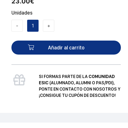
23.00
€
Unidades
-
+
Manual
de
estadística
Añadir al carrito
universitaria
cantidad
SI FORMAS PARTE DE LA
COMUNIDAD
ESIC
(ALUMNADO, ALUMNI O PAS/PDI),
PONTE EN CONTACTO CON NOSOTROS Y
¡CONSIGUE TU CUPÓN DE DESCUENTO!