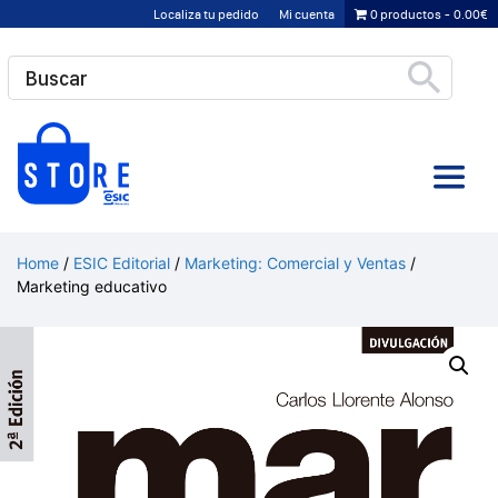
Saltar
Localiza tu pedido
Mi cuenta
0 productos
0.00€
al
contenido
Home
/
ESIC Editorial
/
Marketing: Comercial y Ventas
/
Marketing educativo