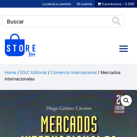
Saltar
Localiza tu pedido
Mi cuenta
0 productos
0.00€
al
contenido
Home
/
ESIC Editorial
/
Comercio Internacional
/ Mercados
internacionales